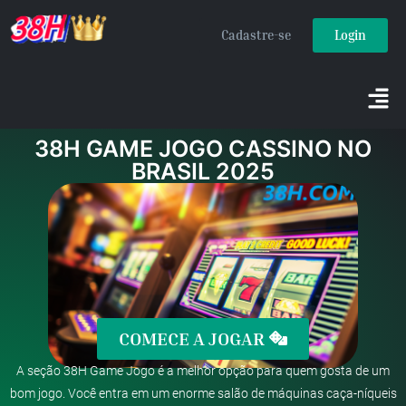
Cadastre-se
Login
38H GAME JOGO CASSINO NO
BRASIL 2025
COMECE A JOGAR
A seção 38H Game Jogo é a melhor opção para quem gosta de um
bom jogo. Você entra em um enorme salão de máquinas caça-níqueis