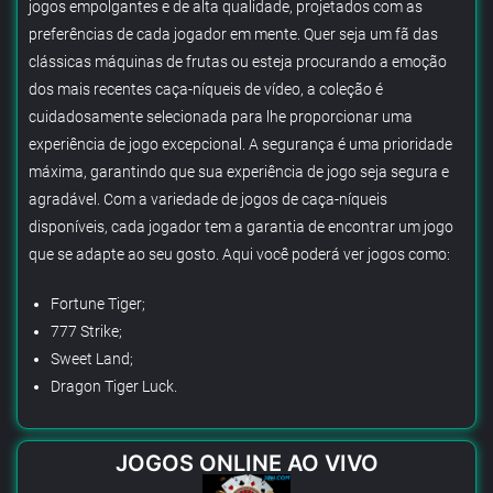
jogos empolgantes e de alta qualidade, projetados com as
preferências de cada jogador em mente. Quer seja um fã das
clássicas máquinas de frutas ou esteja procurando a emoção
dos mais recentes caça-níqueis de vídeo, a coleção é
cuidadosamente selecionada para lhe proporcionar uma
experiência de jogo excepcional. A segurança é uma prioridade
máxima, garantindo que sua experiência de jogo seja segura e
agradável. Com a variedade de jogos de caça-níqueis
disponíveis, cada jogador tem a garantia de encontrar um jogo
que se adapte ao seu gosto. Aqui você poderá ver jogos como:
Fortune Tiger;
777 Strike;
Sweet Land;
Dragon Tiger Luck.
JOGOS ONLINE AO VIVO